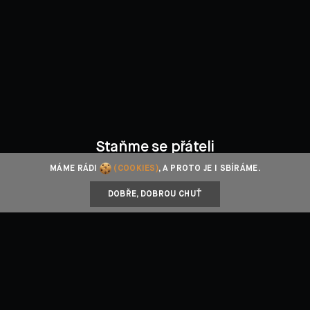
Staňme se přáteli
MÁME RÁDI
(COOKIES)
, A PROTO JE I SBÍRÁME.
Facebook
Instagram
YouTube
DOBŘE, DOBROU CHUŤ