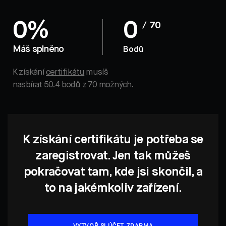
0%
0
/ 70
Máš splněno
Bodů
K získání
certifikátu
musíš
nasbírat 50.4 bodů z 70 možných.
K získání certifikátu je potřeba se
zaregistrovat. Jen tak můžeš
pokračovat tam, kde jsi skončil, a
to na jakémkoliv zařízení.