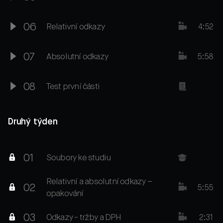
06
Relativní odkazy
4:52
07
Absolutní odkazy
5:58
08
Test první části
Druhý týden
01
Soubory ke studiu
Relativní a absolutní odkazy –
02
5:55
opakování
03
Odkazy - tržby a DPH
2:31