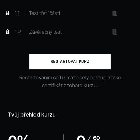
11
Test třetí části
12
Závěrečný test
RESTARTOVAT KURZ
Restartováním se ti smaže celý postup a také
certifikát z tohoto kurzu.
Tvůj přehled kurzu
/ 60