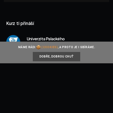
Kurz ti přináší
Univerzita Palackého
Právnická fakulta
MÁME RÁDI
(COOKIES)
, A PROTO JE I SBÍRÁME.
DOBŘE, DOBROU CHUŤ
Mgr. et Mgr. Jan Petrov Ph.D., LL.M.