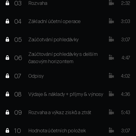
03
Rozvaha
2:32
04
Základní účetní operace
3:03
05
Zaúčotvání pohledávky
3:07
Zaúčtování pohledávky s delším
06
4:47
časovým horizontem
07
Odpisy
4:02
08
Výdaje & náklady + příjmy & výnosy
4:36
09
Rozvaha a výkaz zisků a ztrát
5:43
10
Hodnota účetních položek
3:07