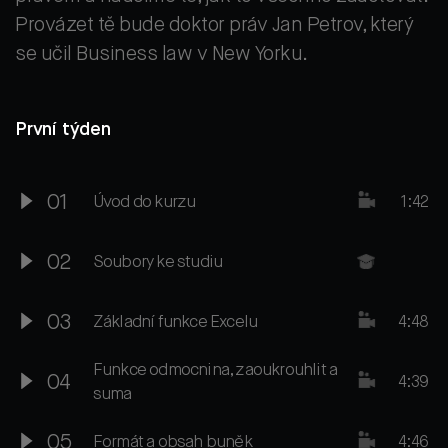
Provázet tě bude doktor práv Jan Petrov, který
se učil Business law v New Yorku.
První týden
01
Úvod do kurzu
1:42
02
Soubory ke studiu
03
Základní funkce Excelu
4:48
Funkce odmocnina, zaoukrouhlit a
04
4:39
suma
05
Formát a obsah buněk
4:46