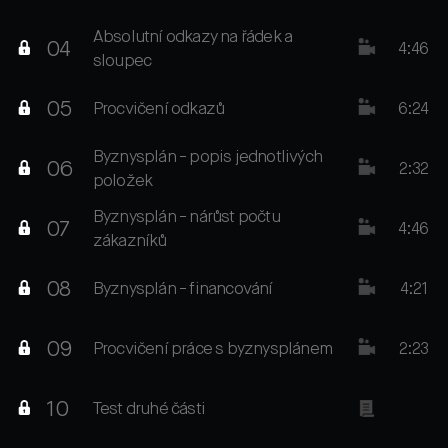
Absolutní odkazy na řádek a
04
4:46
sloupec
05
Procvičení odkazů
6:24
Byznysplán - popis jednotlivých
06
2:32
položek
Byznysplán - nárůst počtu
07
4:46
zákazníků
08
Byznysplán - financování
4:21
09
Procvičení práce s byznysplánem
2:23
10
Test druhé části