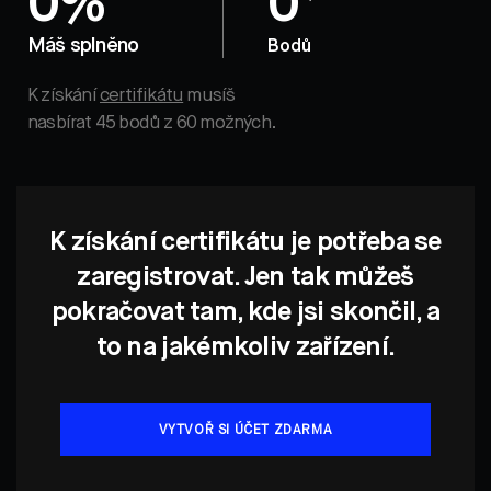
0%
0
Máš splněno
Bodů
K získání
certifikátu
musíš
nasbírat 45 bodů z 60 možných.
K získání certifikátu je potřeba se
zaregistrovat. Jen tak můžeš
pokračovat tam, kde jsi skončil, a
to na jakémkoliv zařízení.
VYTVOŘ SI ÚČET ZDARMA