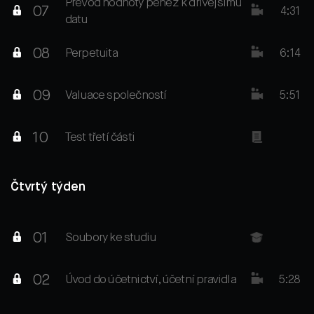
Převod hodnoty peněz k dřívějšímu
07
4:31
datu
08
Perpetuita
6:14
09
Valuace společností
5:51
10
Test třetí části
Čtvrtý týden
01
Soubory ke studiu
02
Úvod do účetnictví, účetní pravidla
5:28