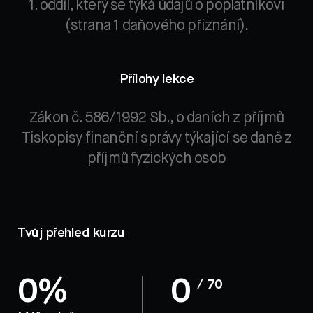
1. oddíl, který se týká údajů o poplatníkovi
(strana 1 daňového přiznání).
Přílohy lekce
Zákon č. 586/1992 Sb., o daních z příjmů
Tiskopisy finanční správy týkající se daně z
příjmů fyzických osob
Tvůj přehled kurzu
0%
0
/ 70