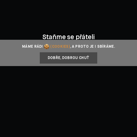
Staňme se přáteli
MÁME RÁDI
(COOKIES)
, A PROTO JE I SBÍRÁME.
Facebook
Instagram
YouTube
DOBŘE, DOBROU CHUŤ