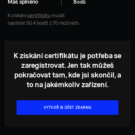
Máš splněno
Bodů
K získání
certifikátu
musíš
nasbírat 50.4 bodů z 70 možných.
K získání certifikátu je potřeba se
zaregistrovat. Jen tak můžeš
pokračovat tam, kde jsi skončil, a
to na jakémkoliv zařízení.
VYTVOŘ SI ÚČET ZDARMA