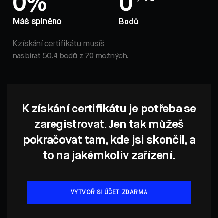
0%
0
Máš splněno
Bodů
K získání
certifikátu
musíš
nasbírat 50.4 bodů z 70 možných.
K získání certifikátu je potřeba se
zaregistrovat. Jen tak můžeš
pokračovat tam, kde jsi skončil, a
to na jakémkoliv zařízení.
VYTVOŘ SI ÚČET ZDARMA