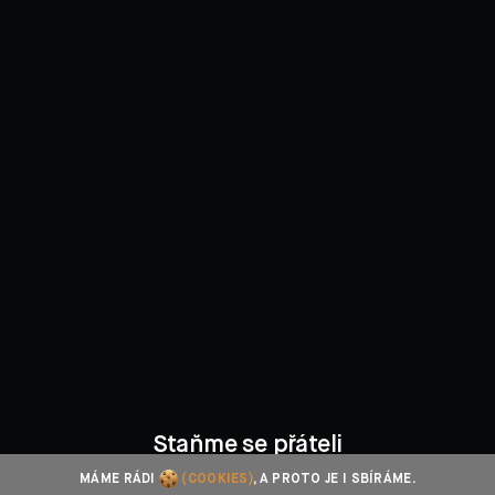
Staňme se přáteli
MÁME RÁDI
(COOKIES)
, A PROTO JE I SBÍRÁME.
Facebook
Instagram
YouTube