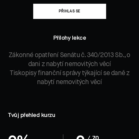
PŘIHLAS SE
Přílohy lekce
Zákonné opatření Senátu č. 340/2013 Sb., o
dani z nabytí nemovitých věcí
Tiskopisy finanční správy týkající se daně z
nabytí nemovitých věcí
Tvůj přehled kurzu
/ 70