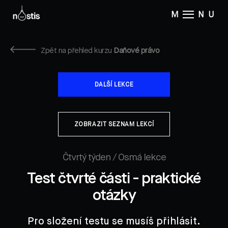
M
NU
Zpět na přehled kurzu
Daňové právo
DALŠÍ LEKCE
ZOBRAZIT SEZNAM LEKCÍ
Čtvrtý týden / Osmá lekce
Test čtvrté části - praktické
otázky
Pro složení testu se musíš přihlásit.